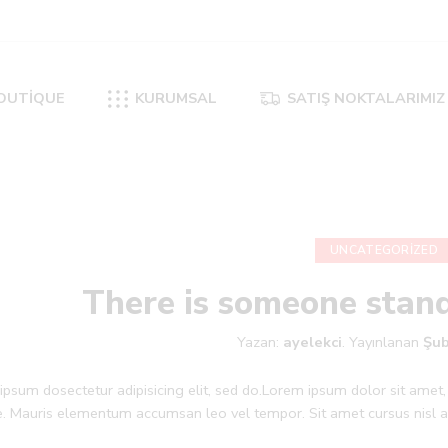
OUTİQUE
KURUMSAL
SATIŞ NOKTALARIMIZ
UNCATEGORIZED
There is someone stan
Yazan:
ayelekci
.
Yayınlanan
Şub
psum dosectetur adipisicing elit, sed do.Lorem ipsum dolor sit amet, 
. Mauris elementum accumsan leo vel tempor. Sit amet cursus nisl ali