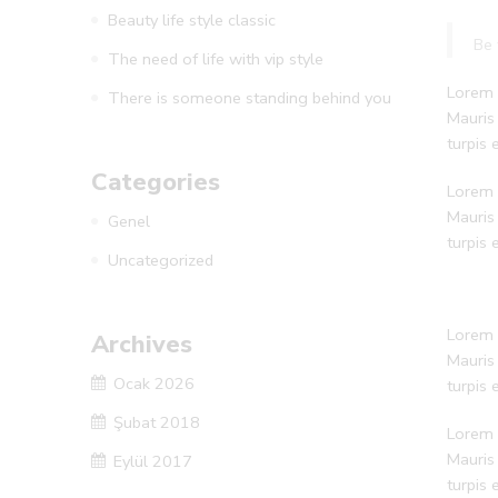
Beauty life style classic
Be 
The need of life with vip style
Lorem i
There is someone standing behind you
Mauris
turpis
Categories
Lorem i
Mauris
Genel
turpis
Uncategorized
Lorem i
Archives
Mauris
Ocak 2026
turpis
Şubat 2018
Lorem i
Mauris
Eylül 2017
turpis