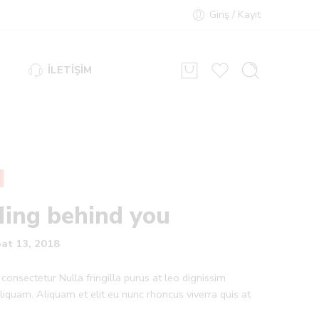
Giriş / Kayıt
İLETİŞİM
ding behind you
at 13, 2018
consectetur Nulla fringilla purus at leo dignissim
quam. Aliquam et elit eu nunc rhoncus viverra quis at