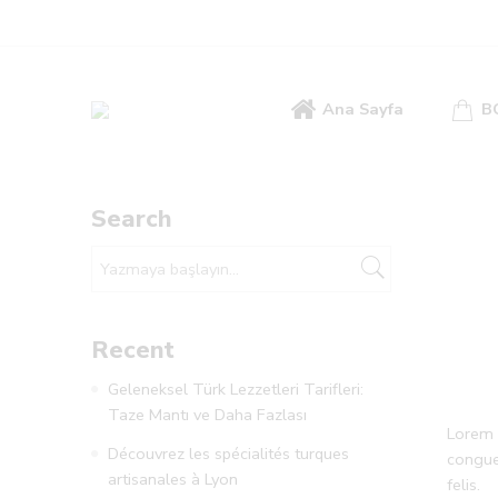
Ana Sayfa
B
Search
Recent
Geleneksel Türk Lezzetleri Tarifleri:
Taze Mantı ve Daha Fazlası
Lorem i
Découvrez les spécialités turques
congue
artisanales à Lyon
felis.